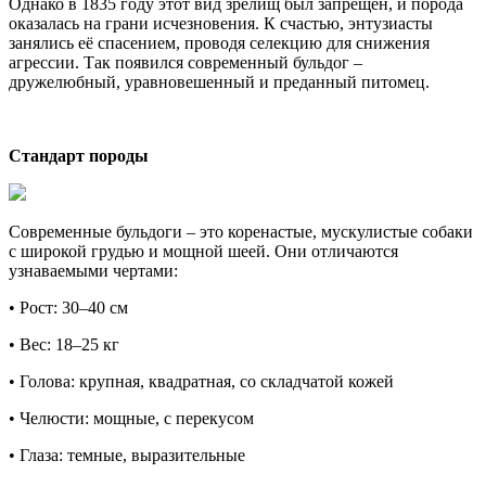
Однако в 1835 году этот вид зрелищ был запрещен, и порода
оказалась на грани исчезновения. К счастью, энтузиасты
занялись её спасением, проводя селекцию для снижения
агрессии. Так появился современный бульдог –
дружелюбный, уравновешенный и преданный питомец.
Стандарт породы
Современные бульдоги – это коренастые, мускулистые собаки
с широкой грудью и мощной шеей. Они отличаются
узнаваемыми чертами:
•
Рост:
30–40 см
•
Вес:
18–25 кг
•
Голова:
крупная, квадратная, со складчатой кожей
•
Челюсти:
мощные, с перекусом
•
Глаза:
темные, выразительные