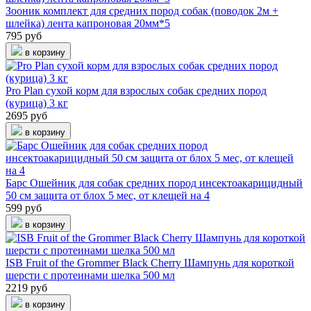
Зооник комплект для средних пород собак (поводок 2м +
шлейка) лента капроновая 20мм*5
795 руб
в корзину
Pro Plan сухой корм для взрослых собак средних пород
(курица) 3 кг
2695 руб
в корзину
Барс Ошейник для собак средних пород инсектоакарицидный
50 см защита от блох 5 мес, от клещей на 4
599 руб
в корзину
ISB Fruit of the Grommer Black Cherry Шампунь для короткой
шерсти с протеинами шелка 500 мл
2219 руб
в корзину