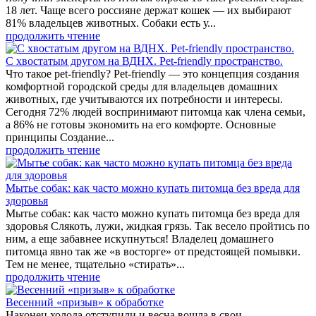
18 лет. Чаще всего россияне держат кошек — их выбирают
81% владельцев животных. Собаки есть у...
продолжить чтение
С хвостатым другом на ВДНХ. Pet-friendly пространство.
Что такое pet-friendly? Pet-friendly — это концепция создания
комфортной городской среды для владельцев домашних
животных, где учитываются их потребности и интересы.
Сегодня 72% людей воспринимают питомца как члена семьи,
а 86% не готовы экономить на его комфорте. Основные
принципы Создание...
продолжить чтение
Мытье собак: как часто можно купать питомца без вреда для
здоровья
Мытье собак: как часто можно купать питомца без вреда для
здоровья Слякоть, лужи, жидкая грязь. Так весело пройтись по
ним, а еще забавнее искупнуться! Владелец домашнего
питомца явно так же «в восторге» от предстоящей помывки.
Тем не менее, тщательно «стирать»...
продолжить чтение
Весенний «призыв» к обработке
Наконец холода отступили и весна вошла в свои