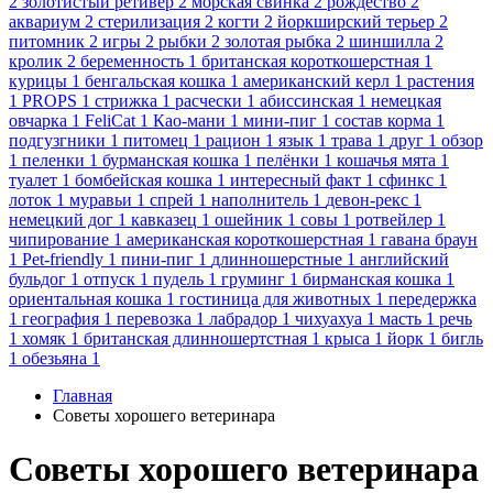
2
золотистый ретивер
2
морская свинка
2
рождество
2
аквариум
2
стерилизация
2
когти
2
йоркширский терьер
2
питомник
2
игры
2
рыбки
2
золотая рыбка
2
шиншилла
2
кролик
2
беременность
1
британская короткошерстная
1
курицы
1
бенгальская кошка
1
американский керл
1
растения
1
PROPS
1
стрижка
1
расчески
1
абиссинская
1
немецкая
овчарка
1
FeliCat
1
Као-мани
1
мини-пиг
1
состав корма
1
подгузгники
1
питомец
1
рацион
1
язык
1
трава
1
друг
1
обзор
1
пеленки
1
бурманская кошка
1
пелёнки
1
кошачья мята
1
туалет
1
бомбейская кошка
1
интересный факт
1
сфинкс
1
лоток
1
муравьи
1
спрей
1
наполнитель
1
девон-рекс
1
немецкий дог
1
кавказец
1
ошейник
1
совы
1
ротвейлер
1
чипирование
1
американская короткошерстная
1
гавана браун
1
Pet-friendly
1
пини-пиг
1
длинношерстные
1
английский
бульдог
1
отпуск
1
пудель
1
груминг
1
бирманская кошка
1
ориентальная кошка
1
гостиница для животных
1
передержка
1
география
1
перевозка
1
лабрадор
1
чихуахуа
1
масть
1
речь
1
хомяк
1
британская длинношертстная
1
крыса
1
йорк
1
бигль
1
обезьяна
1
Главная
Советы хорошего ветеринара
Советы хорошего ветеринара