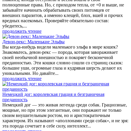
полноценные права. Но, с приходом тепла, от +0 и выше, не
забывайте начинать обрабатывать своих питомцев от
внешних паразитов, а именно клещей, блох, вшей и прочих
вредных насекомых. Проверяйте обязательно состав:
убедитесь,...
продолжить чтение
Девон-рекс: Маленькие Эльфы
Вы когда-нибудь видели маленького эльфа в мире кошек?
Знакомьтесь, девон-рекс — порода, которая завораживает
своей необычной внешностью и покоряет бесконечной
преданностью. Эти кошки словно сошли со страниц сказок:
большие уши, огромные глаза и кудрявая шерсть делают их
уникальными. Но давайте...
продолжить чтение
Немецкий дог: королевская грация и безграничная
преданность
Немецкий дог — это живая легенда среди собак. Грациозные,
мощные, но при этом элегантные, они поражают не только
своим внушительным ростом, но и аристократичным
характером. Их называют «аполлонами среди собак», и не зря:
эта порода сочетает в себе силу, интеллект...