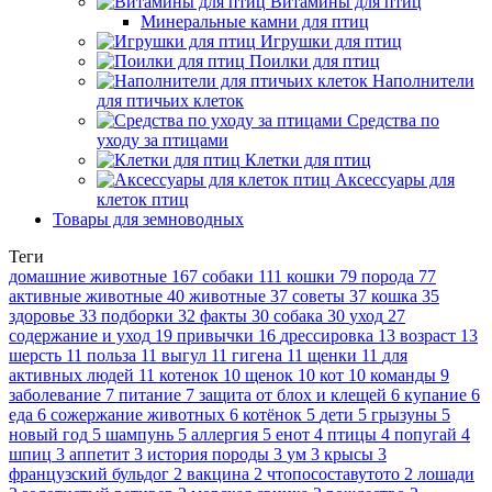
Витамины для птиц
Минеральные камни для птиц
Игрушки для птиц
Поилки для птиц
Наполнители
для птичьих клеток
Средства по
уходу за птицами
Клетки для птиц
Аксессуары для
клеток птиц
Товары для земноводных
Теги
домашние животные
167
собаки
111
кошки
79
порода
77
активные животные
40
животные
37
советы
37
кошка
35
здоровье
33
подборки
32
факты
30
собака
30
уход
27
содержание и уход
19
привычки
16
дрессировка
13
возраст
13
шерсть
11
польза
11
выгул
11
гигена
11
щенки
11
для
активных людей
11
котенок
10
щенок
10
кот
10
команды
9
заболевание
7
питание
7
защита от блох и клещей
6
купание
6
еда
6
сожержание животных
6
котёнок
5
дети
5
грызуны
5
новый год
5
шампунь
5
аллергия
5
енот
4
птицы
4
попугай
4
шпиц
3
аппетит
3
история породы
3
ум
3
крысы
3
французский бульдог
2
вакцина
2
чтопосоставутото
2
лошади