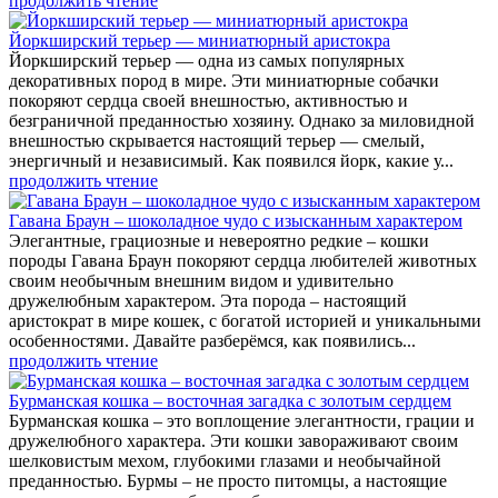
продолжить чтение
Йоркширский терьер — миниатюрный аристокра
Йоркширский терьер — одна из самых популярных
декоративных пород в мире. Эти миниатюрные собачки
покоряют сердца своей внешностью, активностью и
безграничной преданностью хозяину. Однако за миловидной
внешностью скрывается настоящий терьер — смелый,
энергичный и независимый. Как появился йорк, какие у...
продолжить чтение
Гавана Браун – шоколадное чудо с изысканным характером
Элегантные, грациозные и невероятно редкие – кошки
породы Гавана Браун покоряют сердца любителей животных
своим необычным внешним видом и удивительно
дружелюбным характером. Эта порода – настоящий
аристократ в мире кошек, с богатой историей и уникальными
особенностями. Давайте разберёмся, как появились...
продолжить чтение
Бурманская кошка – восточная загадка с золотым сердцем
Бурманская кошка – это воплощение элегантности, грации и
дружелюбного характера. Эти кошки завораживают своим
шелковистым мехом, глубокими глазами и необычайной
преданностью. Бурмы – не просто питомцы, а настоящие