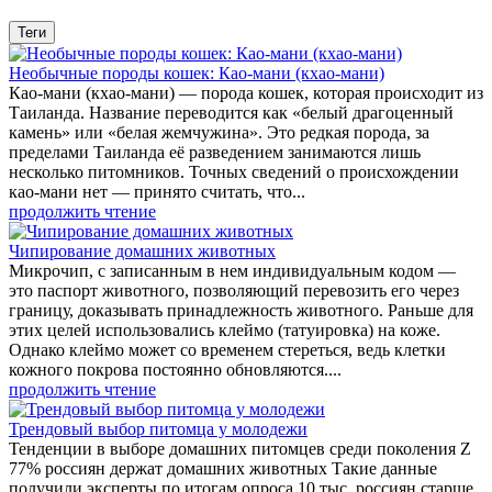
Теги
Необычные породы кошек: Као-мани (кхао-мани)
Као-мани (кхао-мани) — порода кошек, которая происходит из
Таиланда. Название переводится как «белый драгоценный
камень» или «белая жемчужина». Это редкая порода, за
пределами Таиланда её разведением занимаются лишь
несколько питомников. Точных сведений о происхождении
као-мани нет — принято считать, что...
продолжить чтение
Чипирование домашних животных
Микрочип, с записанным в нем индивидуальным кодом —
это паспорт животного, позволяющий перевозить его через
границу, доказывать принадлежность животного. Раньше для
этих целей использовались клеймо (татуировка) на коже.
Однако клеймо может со временем стереться, ведь клетки
кожного покрова постоянно обновляются....
продолжить чтение
Трендовый выбор питомца у молодежи
Тенденции в выборе домашних питомцев среди поколения Z
77% россиян держат домашних животных Такие данные
получили эксперты по итогам опроса 10 тыс. россиян старше