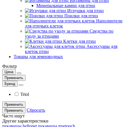
Витамины для птиц
Минеральные камни для птиц
Игрушки для птиц
Поилки для птиц
Наполнители
для птичьих клеток
Средства по
уходу за птицами
Клетки для птиц
Аксессуары для
клеток птиц
Товары для земноводных
Фильтр
Цена
Применить
Бренд
Triol
Применить
Сбросить
Применить
Часто ищут
Другие характеристики
рукавицы hellopet
рукавицы truetouch