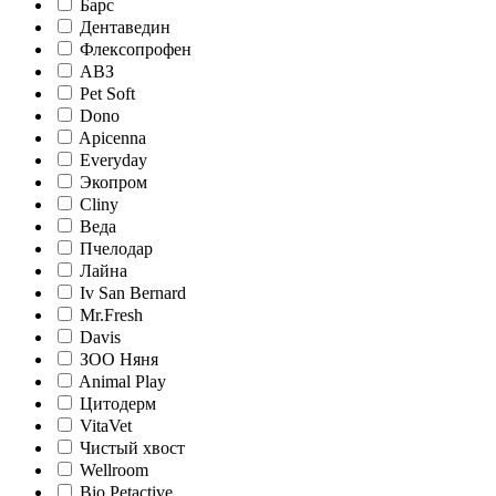
Барс
Дентаведин
Флексопрофен
АВЗ
Pet Soft
Dono
Apicenna
Everyday
Экопром
Cliny
Веда
Пчелодар
Лайна
Iv San Bernard
Mr.Fresh
Davis
ЗОО Няня
Animal Play
Цитодерм
VitaVet
Чистый хвост
Wellroom
Bio Petactive