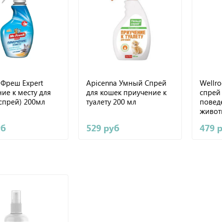
 Фреш Expert
Apicenna Умный Спрей
Wellr
ие к месту для
для кошек приучение к
спрей
спрей) 200мл
туалету 200 мл
повед
живот
уб
529 руб
479 