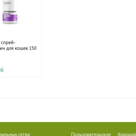
 спрей-
ин для кошек 150
уб
альных сетях:
Пользовательское
Хороши