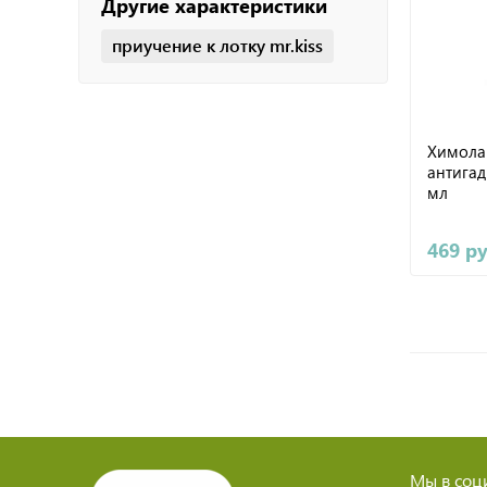
Другие характеристики
приучение к лотку mr.kiss
Химола
антигад
мл
469 р
Мы в соци