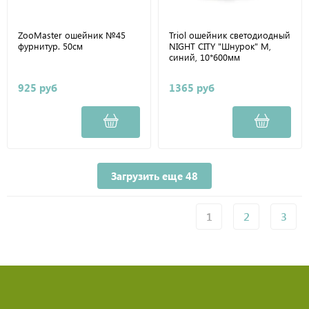
ZooMaster ошейник №45
Triol ошейник светодиодный
фурнитур. 50см
NIGHT CITY "Шнурок" M,
синий, 10*600мм
925 руб
1365 руб
Загрузить еще 48
1
2
3