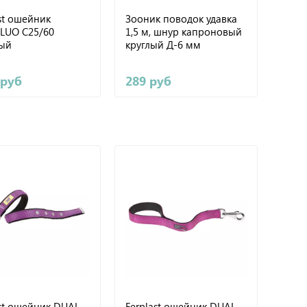
st ошейник
Зооник поводок удавка
LUO C25/60
1,5 м, шнур капроновый
ый
круглый Д-6 мм
 руб
289 руб
ast ошейник DUAL
Ferplast ошейник DUAL