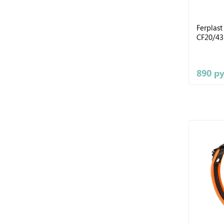
Ferplas
CF20/43
890 р