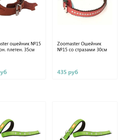
ster ошейник №15
Zoomaster Ошейник
н. плетен. 35см
№15 со стразами 30см
руб
435 руб