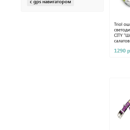
с gps навигатором
Triol о
светод
CITY "Ш
салатов
1290 