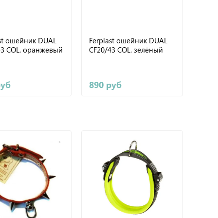
ast ошейник DUAL
Ferplast ошейник DUAL
43 COL. оранжевый
CF20/43 COL. зелёный
руб
890 руб