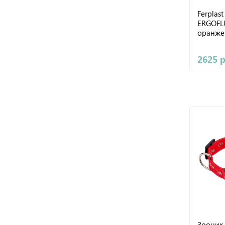
Ferplas
ERGOFL
оранже
2625 
Зооник