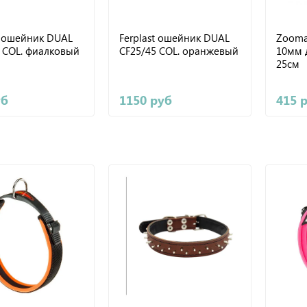
t ошейник DUAL
Ferplast ошейник DUAL
Zooma
 COL. фиалковый
CF25/45 COL. оранжевый
10мм 
25см
уб
1150 руб
415 