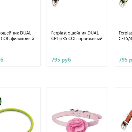
t ошейник DUAL
Ferplast ошейник DUAL
Ferpl
 COL. фиалковый
CF15/35 COL. оранжевый
CF15/
уб
795 руб
795 