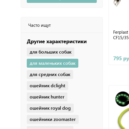
Часто ищут
Ferplas
CF15/35
Другие характеристики
для больших собак
795 р
для маленьких собак
для средних собак
ошейник dclight
ошейник hunter
ошейник royal dog
ошейники zoomaster