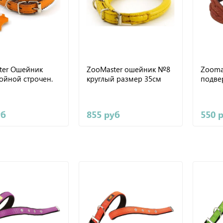
ter Ошейник
ZooMaster ошейник №8
Zooma
ойной строчен.
круглый размер 35см
подвер
уб
855 руб
550 