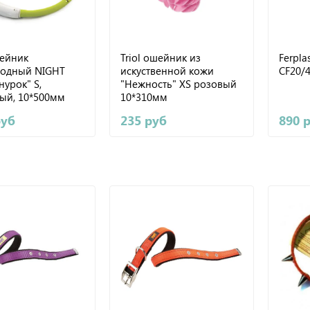
шейник
Triol ошейник из
Ferpl
иодный NIGHT
искуственной кожи
CF20/
нурок" S,
"Нежность" XS розовый
ый, 10*500мм
10*310мм
руб
235 руб
890 