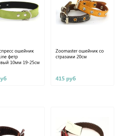
спресс ошейник
Zoomaster ошейник со
Line фетр
стразами 20см
овый 10мм 19-25см
руб
415 руб