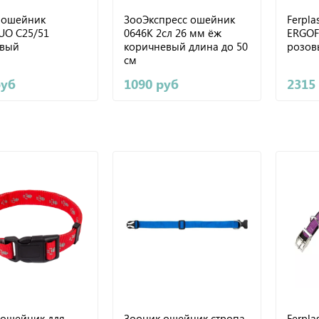
t ошейник
ЗооЭкспресс ошейник
Ferpla
UO C25/51
0646К 2сл 26 мм ёж
ERGOF
вый
коричневый длина до 50
розов
см
руб
1090 руб
2315
 ошейник для
Зооник ошейник стропа
Ferpl