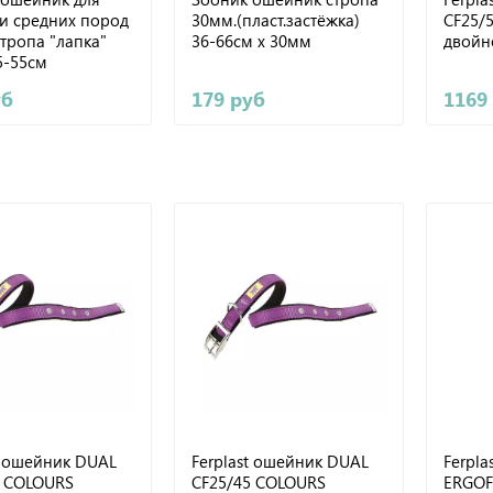
и средних пород
30мм.(пласт.застёжка)
CF25/
стропа "лапка"
36-66см х 30мм
двойн
5-55см
уб
179 руб
1169
t ошейник DUAL
Ferplast ошейник DUAL
Ferpla
3 COLOURS
CF25/45 COLOURS
ERGOF