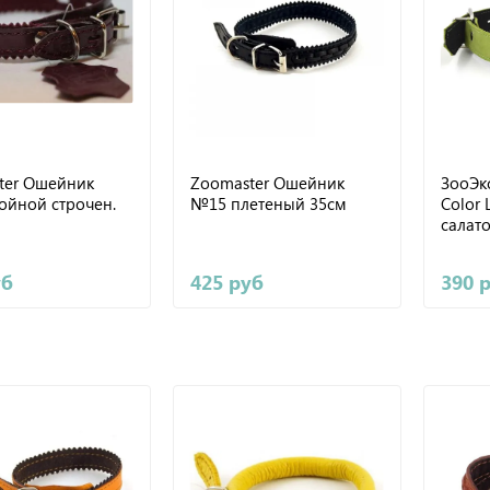
ter Ошейник
Zoomaster Ошейник
ЗооЭк
ойной строчен.
№15 плетеный 35см
Color 
салат
уб
425 руб
390 