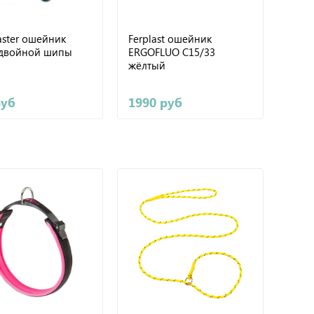
ster ошейник
Ferplast ошейник
двойной шипы
ERGOFLUO C15/33
жёлтый
руб
1990 руб