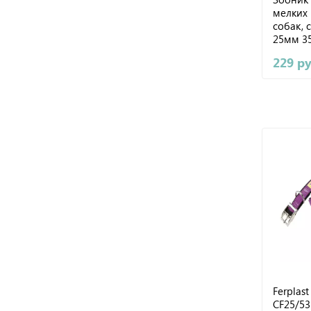
мелких 
собак, 
25мм 3
229 р
Ferplas
CF25/5