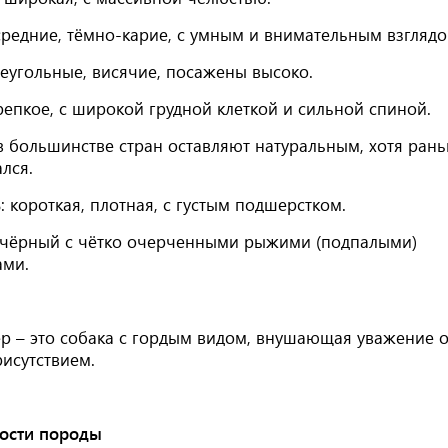
редние, тёмно-карие, с умным и внимательным взглядо
еугольные, висячие, посажены высоко.
епкое, с широкой грудной клеткой и сильной спиной.
 большинстве стран оставляют натуральным, хотя ран
лся.
ь
:
короткая, плотная, с густым подшерстком.
чёрный с чётко очерченными рыжими (подпалыми)
ами.
ер – это собака с гордым видом, внушающая уважение 
исутствием.
ости породы