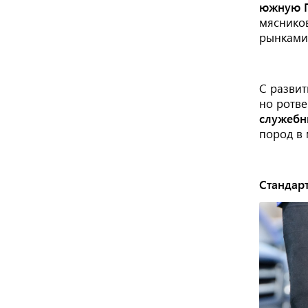
южную 
мясников
рынками 
С развит
но ротв
служебн
пород в 
Стандар