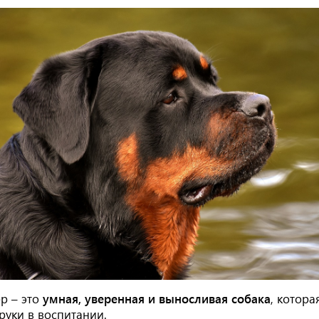
р – это
умная, уверенная и выносливая собака
, котора
руки в воспитании.