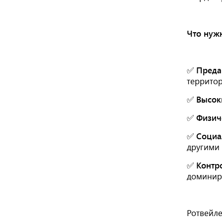
Что нужн
✅
Преда
террито
✅
Высок
✅
Физич
✅
Социа
другими
✅
Контр
доминир
Ротвейле