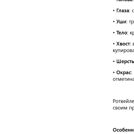
•
Глаза
:
с
•
Уши
:
тр
•
Тело
:
кр
•
Хвост
:
в
купирова
•
Шерст
•
Окрас
:
отметин
Ротвейл
своим пр
Особенн