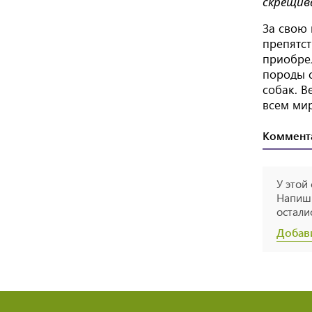
скрещив
За свою
препятст
приобре
породы с
собак. В
всем мир
Коммент
У этой
Напиши
остали
Добав