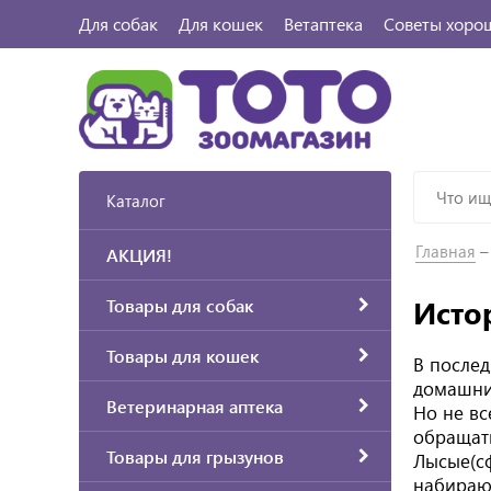
Для собак
Для кошек
Ветаптека
Советы хоро
Каталог
Главная
АКЦИЯ!
Исто
Товары для собак
Товары для кошек
В после
домашни
Ветеринарная аптека
Но не вс
обращат
Товары для грызунов
Лысые(с
набираю