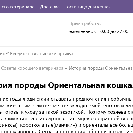
шего ветеринара
Доставка
Гостиница для кошек
Время работы:
ежедневно с 10:00 до 22:00
Советы хорошего ветеринара
История породы Ориентальна
рия породы Ориентальная кошка
дние годы люди стали отдавать предпочтения необычн
м животным. Самые смелые заводят змей, енотов и да
е готовы к уходу за такой экзотикой. Поэтому хозяева с
ь внимания на стандартных питомцев со странной вне
финксы), коротколапые(манчкин) и ориенталы все боль
т популярность. Сегодня поговорим об происхождение