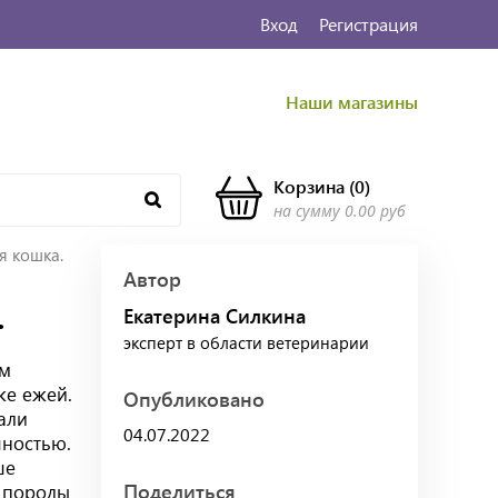
Вход
Регистрация
Наши магазины
Корзина
(
0
)
на сумму
0.00 руб
я кошка.
Автор
.
Екатерина Силкина
эксперт в области ветеринарии
ым
же ежей.
Опубликовано
тали
04.07.2022
шностью.
ше
Поделиться
 породы