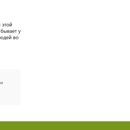
 этой
 бывает у
людей во
ли