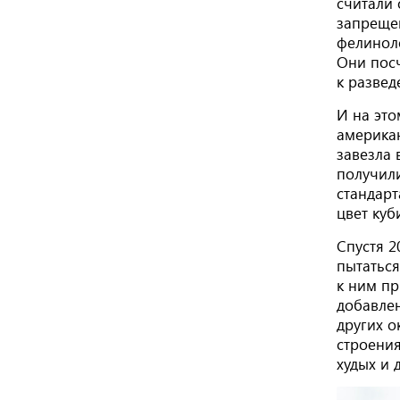
считали 
запрещен
фелиноло
Они пос
к развед
И на это
америка
завезла 
получил
стандар
цвет куб
Спустя 2
пытаться
к ним пр
добавлен
других о
строения
худых и