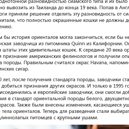
однотонной разновидностью сиамского типа и их было
о вывозить из Таиланда до конца 19 века. Попав в Ан
ги приняли решение отделить эту разновидность от си
читали, что полностью окрашенные кошки не должны д
ению.
м бы история ориенталов могла закончиться, если бы н
нская заводчица из питомника Quinn из Калифорнии. О
в штаты этих удивительных кошек. К середине 20 века 
и признание американских фелинологов и получили оп
та породы. Правильным считался окрас Havana, напом
инских сигар.
0 лет, после получения стандарта породы, заводчики ст
 добиться признания других окрасов. И только в 1995 го
исоединились и европейские заводчики, они смогли до
ия в стандарт ориентальной породы белого, двухцветн
красов. Также были внесены изменения, касающиеся у
 тела ориенталов. Теперь для разведения стали выбира
 длиннолапых питомцев с крупными ушами.