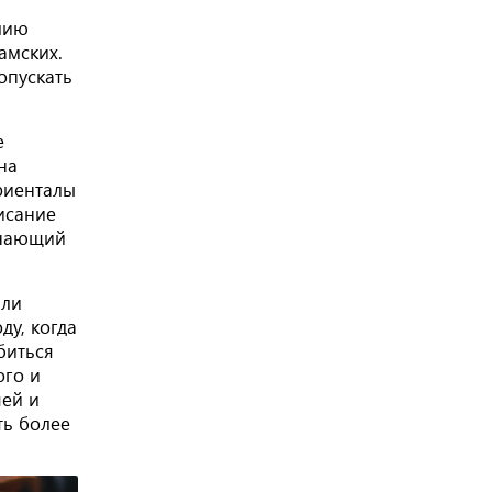
глию
амских.
опускать
е
на
ориенталы
исание
инающий
али
ду, когда
биться
ого и
шей и
ть более