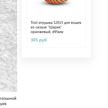
Triol игрушка S2015 для кошек
из сизаля "Шарик"
оранжевый, d95мм
305 руб
сплошной
ошек