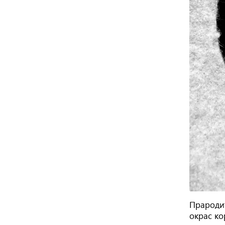
Прароди
окрас ко