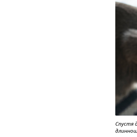
Спустя д
длиннош