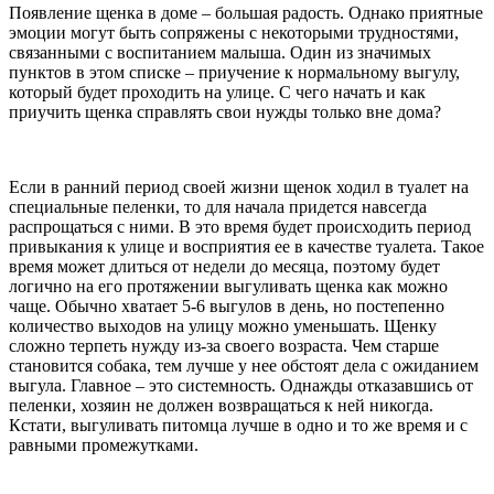
Появление щенка в доме – большая радость. Однако приятные
эмоции могут быть сопряжены с некоторыми трудностями,
связанными с воспитанием малыша. Один из значимых
пунктов в этом списке – приучение к нормальному выгулу,
который будет проходить на улице. С чего начать и как
приучить щенка справлять свои нужды только вне дома?
Если в ранний период своей жизни щенок ходил в туалет на
специальные пеленки, то для начала придется навсегда
распрощаться с ними. В это время будет происходить период
привыкания к улице и восприятия ее в качестве туалета. Такое
время может длиться от недели до месяца, поэтому будет
логично на его протяжении выгуливать щенка как можно
чаще. Обычно хватает 5-6 выгулов в день, но постепенно
количество выходов на улицу можно уменьшать. Щенку
сложно терпеть нужду из-за своего возраста. Чем старше
становится собака, тем лучше у нее обстоят дела с ожиданием
выгула. Главное – это системность. Однажды отказавшись от
пеленки, хозяин не должен возвращаться к ней никогда.
Кстати, выгуливать питомца лучше в одно и то же время и с
равными промежутками.