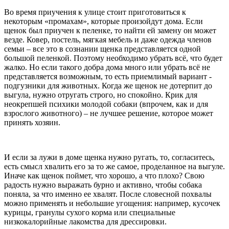
Во время приучения к улице стоит приготовиться к
некоторым «промахам», которые произойдут дома. Если
щенок был приучен к пеленке, то найти ей замену он может
везде. Ковер, постель, мягкая мебель и даже одежда членов
семьи – все это в сознании щенка представляется одной
большой пеленкой. Поэтому необходимо убрать всё, что будет
жалко. Но если такого добра дома много или убрать всё не
представляется возможным, то есть приемлимый вариант -
подгузники для животных. Когда же щенок не дотерпит до
выгула, нужно отругать строго, но спокойно. Крик для
неокрепшей психики молодой собаки (впрочем, как и для
взрослого животного) – не лучшее решение, которое может
принять хозяин.
И если за лужи в доме щенка нужно ругать, то, согласитесь,
есть смысл хвалить его за то же самое, проделанное на выгуле.
Иначе как щенок поймет, что хорошо, а что плохо? Свою
радость нужно выражать бурно и активно, чтобы собака
поняла, за что именно ее хвалят. После словесной похвалы
можно применять и небольшие угощения: например, кусочек
курицы, гранулы сухого корма или специальные
низкокалорийные лакомства для дрессировки.