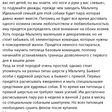
вас нет детей, но вы знаете, что ноги и руки у вас «левые»,
то подумайте дважды, прежде чем заводить Мальтипу.
Идеальной семьей для этой собаки будет пара, которая
давно живет вместе. Питомец не будет все время доставать
одного хозяина своим любопытством и любвеобильностью,
ему придётся распределять своё внимание на обоих хозяев.
Хоть порода Мальтипу маленькая и декоративная, но не
стоит забывать об элементарных командах, которые нужны
в повседневной жизни. Придётся немного постараться,
чтобы научить питомца базовым командам, поэтому
начинайте устанавливать границы дозволенного с первого
дня в вашем доме.
Уход за этой породой очень простой, однако стоит
упомянуть на разных типах шерсти у Мальтипу. Бывают
особи с кудрявой шерстью, а бывают с прямой. Первых
придётся расчесывать ежедневно и мыть специальными
средствами для кудрявых собак. В то время как питомцы с
прямой шерстью не требуют таких усилий. Им достаточно
расчесывания пару раз в неделю и ванной 2 раза в месяц
со специальным собачьим шампунем. Но всех питомцев
необходимо сушить феном после купания.