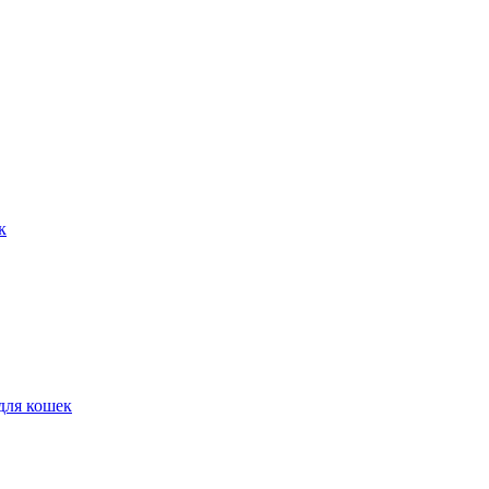
к
для кошек