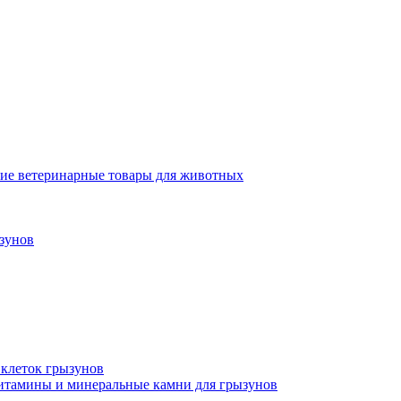
ие ветеринарные товары для животных
зунов
 клеток грызунов
итамины и минеральные камни для грызунов