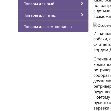
Товары для рыб
поводыря
с детьми
Товары для птиц
возможн
Товары для земноводных
Изначал
собаки, 
Считаетс
лордом 
С течени
компаньо
ретривер
сообрази
дружелюб
ретривер
будут ве
Поэтому 
руке хоз
веревки»