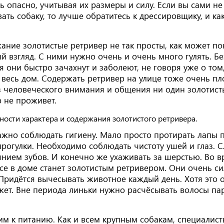
ь опасно, учитывая их размеры и силу. Если вы сами н
ать собаку, то лучше обратитесь к дрессировщику, и к
ание золотистые ретривер не так просты, как может по
й взгляд. С ними нужно очень и очень много гулять. Бе
 они быстро зачахнут и заболеют, не говоря уже о том,
 весь дом. Содержать ретривер на улице тоже очень пл
з человеческого внимания и общения ни один золотис
 не проживет.
ажно соблюдать гигиену. Мало просто протирать лапы 
рогулки. Необходимо соблюдать чистоту ушей и глаз. С
янием зубов. И конечно же ухаживать за шерстью. Во 
се в доме станет золотистым ретривером. Они очень с
Придётся вычесывать животное каждый день. Хотя это 
ет. Вне периода линьки нужно расчёсывать волосы пар
м к питанию. Как и всем крупным собакам, специалис