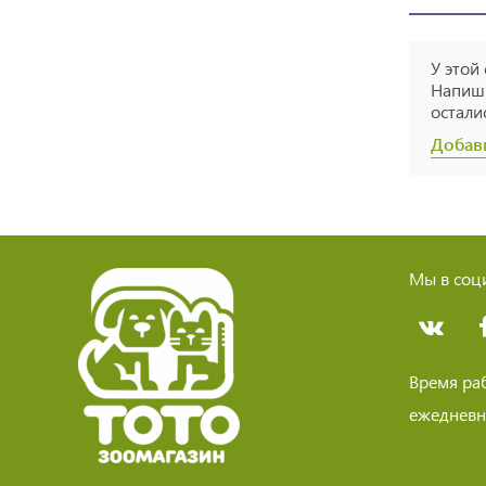
У этой
Напиши
остали
Добав
Мы в соци
Время ра
ежедневно