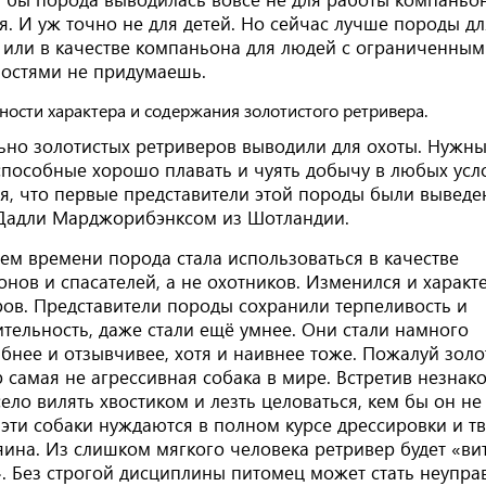
. И уж точно не для детей. Но сейчас лучше породы д
 или в качестве компаньона для людей с ограниченны
остями не придумаешь.
ьно золотистых ретриверов выводили для охоты. Нужн
способные хорошо плавать и чуять добычу в любых усл
я, что первые представители этой породы были вывед
Дадли Марджорибэнксом из Шотландии.
ем времени порода стала использоваться в качестве
нов и спасателей, а не охотников. Изменился и характ
ов. Представители породы сохранили терпеливость и
тельность, даже стали ещё умнее. Они стали намного
нее и отзывчивее, хотя и наивнее тоже. Пожалуй зол
 самая не агрессивная собака в мире. Встретив незнак
село вилять хвостиком и лезть целоваться, кем бы он не
эти собаки нуждаются в полном курсе дрессировки и т
яина. Из слишком мягкого человека ретривер будет «ви
. Без строгой дисциплины питомец может стать неупр