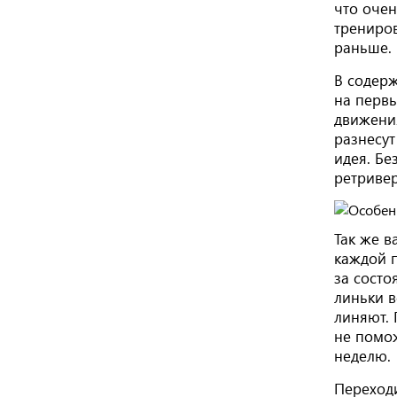
что очен
трениров
раньше.
В содерж
на первы
движения
разнесут
идея. Бе
ретривер
Так же в
каждой п
за состо
линьки в
линяют. 
не помож
неделю.
Переходи