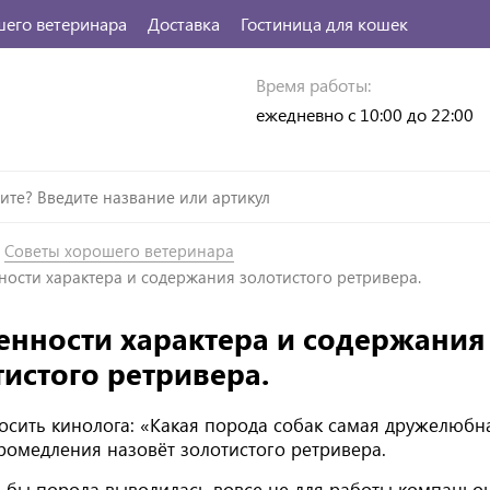
шего ветеринара
Доставка
Гостиница для кошек
Время работы:
ежедневно с 10:00 до 22:00
Советы хорошего ветеринара
ости характера и содержания золотистого ретривера.
енности характера и содержания
тистого ретривера.
осить кинолога: «Какая порода собак самая дружелюбна
ромедления назовёт золотистого ретривера.
 бы порода выводилась вовсе не для работы компаньо