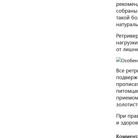
рекоменд
собраны
такой б
натурал
Ретриве
нагрузки
от лишне
Все ретр
подверж
прописат
питомцам
приемом 
золотис
При пра
и здоров
Коммент