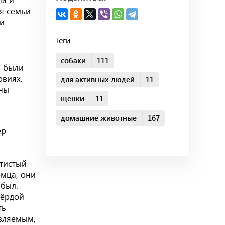
ля семьи
ми
Теги
собаки
111
ы были
овиях.
для активных людей
11
ены
щенки
11
домашние животные
167
ер
отистый
омца, они
 был.
вёрдой
ть
авляемым,