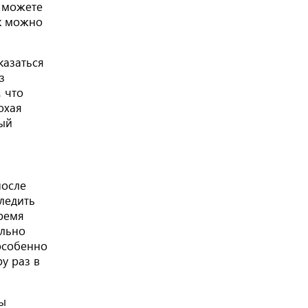
е можете
ак можно
казаться
з
 что
охая
тый
после
ледить
время
ильно
особенно
у раз в
ты