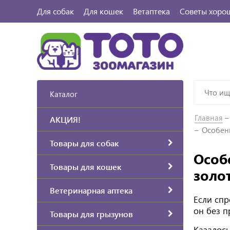
Для собак
Для кошек
Ветаптека
Советы хоро
Каталог
Главная
АКЦИЯ!
Особенн
Товары для собак
Особ
Товары для кошек
золо
Ветеринарная аптека
Если спр
он без п
Товары для грызунов
Казалось