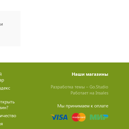
ли
й
Наши магазины
ар
Разработка темы –
Go.Studio
ндекс
Работает на
Insales
открыть
Мы принимаем к оплате
зин?
ичество
ия