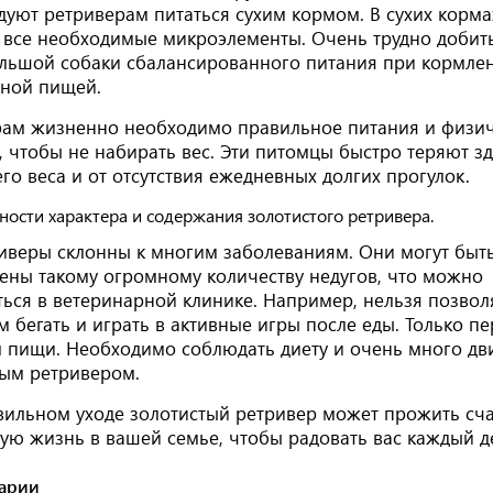
уют ретриверам питаться сухим кормом. В сухих корма
 все необходимые микроэлементы. Очень трудно добить
ольшой собаки сбалансированного питания при кормле
ьной пищей.
рам жизненно необходимо правильное питания и физи
, чтобы не набирать вес. Эти питомцы быстро теряют з
го веса и от отсутствия ежедневных долгих прогулок.
иверы склонны к многим заболеваниям. Они могут быт
ены такому огромному количеству недугов, что можно
ься в ветеринарной клинике. Например, нельзя позвол
 бегать и играть в активные игры после еды. Только пе
пищи. Необходимо соблюдать диету и очень много дви
тым ретривером.
вильном уходе золотистый ретривер может прожить сч
ую жизнь в вашей семье, чтобы радовать вас каждый д
арии