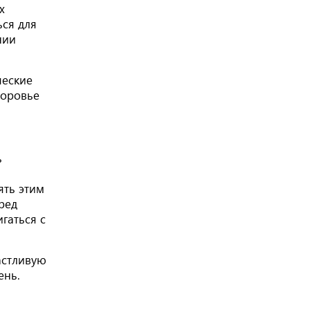
х
ся для
нии
ческие
доровье
ь
ять этим
ред
гаться с
астливую
ень.