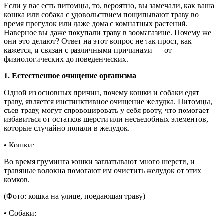
Если у вас есть питомцы, то, вероятно, вы замечали, как ваша
кошка или собака с удовольствием пощипывают траву во
время прогулок или даже дома с комнатных растений.
Наверное вы даже покупали траву в зоомагазине.
Почему же
они это делают? Ответ на этот вопрос не так прост, как
кажется, и связан с различными причинами — от
физиологических до поведенческих.
1. Естественное очищение организма
Одной из основных причин, почему кошки и собаки едят
траву, является инстинктивное очищение желудка. Питомцы,
съев траву, могут спровоцировать у себя рвоту, что помогает
избавиться от остатков шерсти или несъедобных элементов,
которые случайно попали в желудок.
•
Кошки:
Во время груминга кошки заглатывают много шерсти, и
травяные волокна помогают им очистить желудок от этих
комков.
(Фото: кошка на улице, поедающая траву)
•
Собаки: