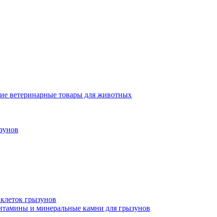
ие ветеринарные товары для животных
зунов
 клеток грызунов
итамины и минеральные камни для грызунов