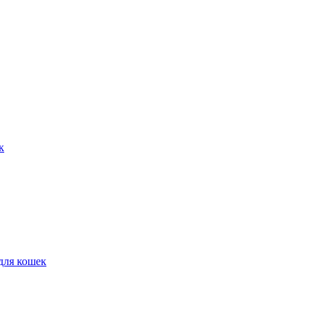
к
для кошек