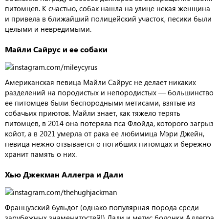
питомцев. К счастью, собак нашла на улице некая женщина
и привела в ближайший полицейский участок, песики были
целыми и невредимыми.
Майли Сайрус и ее собаки
Американская певица Майли Сайрус не делает никаких
разделений на породистых и непородистых — большинство
ее питомцев были беспородными метисами, взятые из
собачьих приютов. Майли знает, как тяжело терять
питомцев, в 2014 она потеряла пса Флойда, которого загрыз
койот, а в 2021 умерла от рака ее любимица Мэри Джейн,
певица нежно отзывается о погибших питомцах и бережно
хранит память о них.
Хью Джекман Аллегра и Дали
Французский бульдог (однако популярная порода среди
зарубежных знаменитостей!) Дали и метис болонки Аллегра