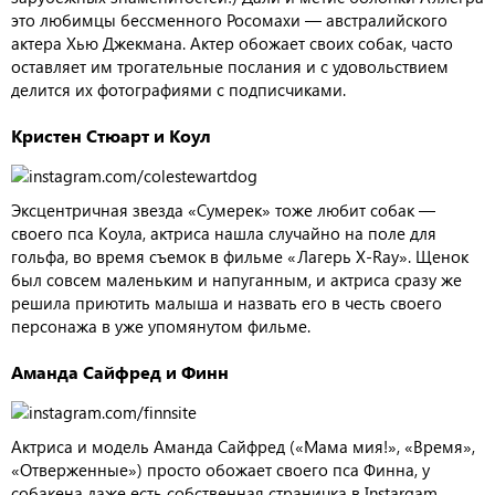
это любимцы бессменного Росомахи — австралийского
актера Хью Джекмана. Актер обожает своих собак, часто
оставляет им трогательные послания и с удовольствием
делится их фотографиями с подписчиками.
Кристен Стюарт и Коул
Эксцентричная звезда «Сумерек» тоже любит собак —
своего пса Коула, актриса нашла случайно на поле для
гольфа, во время съемок в фильме «Лагерь X-Ray». Щенок
был совсем маленьким и напуганным, и актриса сразу же
решила приютить малыша и назвать его в честь своего
персонажа в уже упомянутом фильме.
Аманда Сайфред и Финн
Актриса и модель Аманда Сайфред («Мама мия!», «Время»,
«Отверженные») просто обожает своего пса Финна, у
собакена даже есть собственная страничка в Instargam.