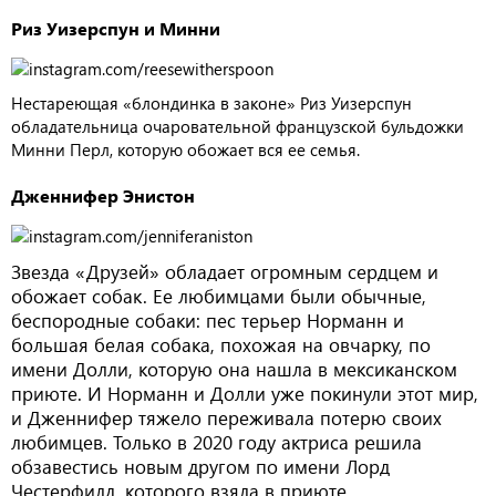
Риз Уизерспун и Минни
Нестареющая «блондинка в законе» Риз Уизерспун
обладательница очаровательной французской бульдожки
Минни Перл, которую обожает вся ее семья.
Дженнифер Энистон
Звезда «Друзей» обладает огромным сердцем и
обожает собак. Ее любимцами были обычные,
беспородные собаки: пес терьер Норманн и
большая белая собака, похожая на овчарку, по
имени Долли, которую она нашла в мексиканском
приюте. И Норманн и Долли уже покинули этот мир,
и Дженнифер тяжело переживала потерю своих
любимцев. Только в 2020 году актриса решила
обзавестись новым другом по имени Лорд
Честерфилд, которого взяла в приюте.