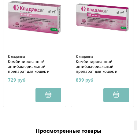
Кладакса
Кладакса
Комбинированный
Комбинированный
антибактериальный
антибактериальный
препарат для кошек и
препарат для кошек и
собак 40/10 мг, 10 таблеток
собак 200/50 мг, 10
729 руб
839 руб
таблеток
Просмотренные товары