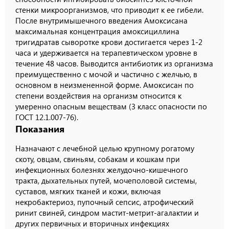
стенки микроорганизмов, что приводит к ее гибели.
После внутримышечного введения Амоксисана
максимальная концентрация амоксициллина
тригидратав сыворотке крови достигается через 1-2
часа и удерживается на терапевтическом уровне в
течение 48 часов. Выводится антибиотик из организма
преимущественно с мочой и частично с желчью, в
основном в неизмененной форме. Амоксисан по
степени воздействия на организм относится к
умеренно опасным веществам (3 класс опасности по
ГОСТ 12.1.007-76).
Показания
Назначают с лечебной целью крупному рогатому
скоту, овцам, свиньям, собакам и кошкам при
инфекционных болезнях желудочно-кишечного
тракта, дыхательных путей, мочеполовой системы,
суставов, мягких тканей и кожи, включая
некробактериоз, пупочный сепсис, атрофический
ринит свиней, синдром мастит-метрит-агалактии и
других первичных и вторичных инфекциях