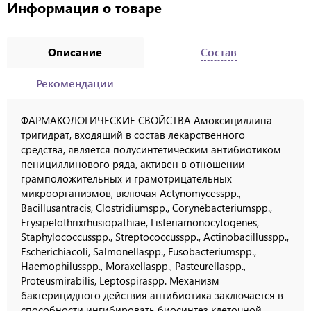
Информация о товаре
Описание
Состав
Рекомендации
ФАРМАКОЛОГИЧЕСКИЕ СВОЙСТВА Амоксициллина
тригидрат, входящий в состав лекарственного
средства, является полусинтетическим антибиотиком
пенициллинового ряда, активен в отношении
грамположительных и грамотрицательных
микроорганизмов, включая Actynomycesspp.,
Bacillusantracis, Clostridiumspp., Corynebacteriumspp.,
Erysipelothrixrhusiopathiae, Listeriamonocytogenes,
Staphylococcusspp., Streptococcusspp., Actinobacillusspp.,
Escherichiacoli, Salmonellaspp., Fusobacteriumspp.,
Haemophilusspp., Moraxellaspp., Pasteurellaspp.,
Proteusmirabilis, Leptospiraspp. Механизм
бактерицидного действия антибиотика заключается в
способности ингибировать биосинтез клеточной