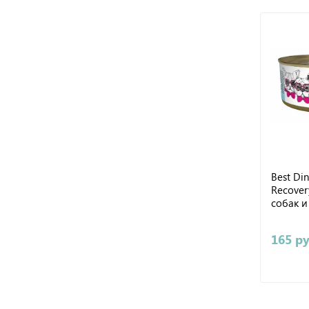
Best Din
Recover
собак и
165 р