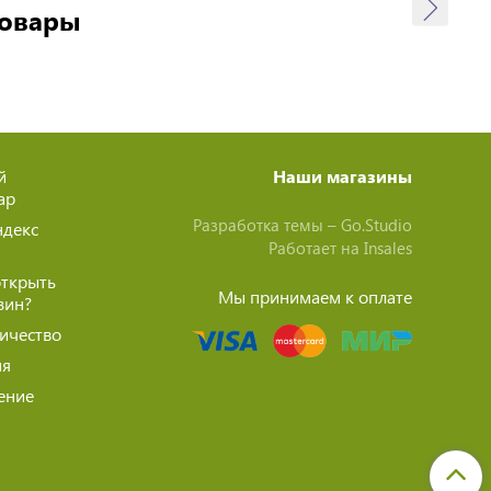
товары
й
Наши магазины
ар
Разработка темы –
Go.Studio
ндекс
Работает на
Insales
открыть
Мы принимаем к оплате
зин?
ичество
ия
ение