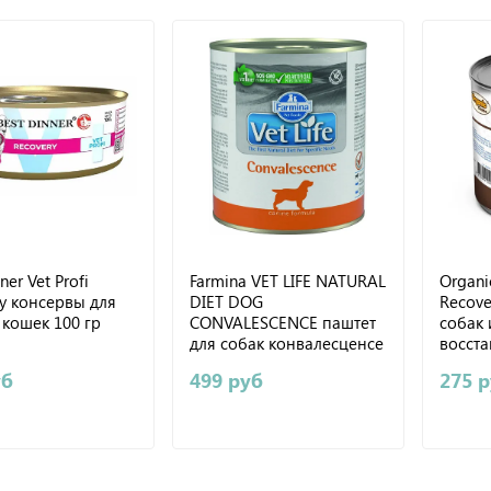
ner Vet Profi
Farmina VET LIFE NATURAL
Organi
y консервы для
DIET DOG
Recove
 кошек 100 гр
CONVALESCENCE паштет
собак 
для собак конвалесценсе
восста
300г
340 гр
уб
499 руб
275 