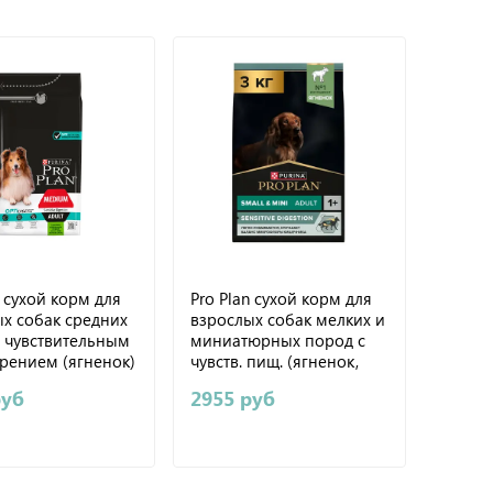
n сухой корм для
Pro Plan сухой корм для
х собак средних
взрослых собак мелких и
с чувствительным
миниатюрных пород с
рением (ягненок)
чувств. пищ. (ягненок,
рис) 3 кг
руб
2955 руб