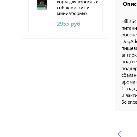
корм для взрослых
Опис
собак мелких и
миниатюрных
пород с чувств.
Hill’s
2955 руб
пищ. (ягненок,
питани
рис) 3 кг
обеспе
DogAdu
пищева
антиок
подтве
поддер
сбалан
аромат
1 года
и лакт
Scienc