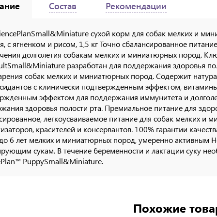
ание
Состав
Рекомендации
SciencePlanSmall&Miniature сухой корм для собак мелких и ми
я, с ягненком и рисом, 1,5 кг Точно сбалансированное питан
чения долголетия собакам мелких и миниатюрных пород. Кл
ltSmall&Miniature разработан для поддержания здоровья пол
рения собак мелких и миниатюрных пород. Содержит натура
сидантов с клинически подтвержденным эффектом, витамины
ржденным эффектом для поддержания иммунитета и долголет
жания здоровья полости рта. Премиальное питание для здор
сированное, легкоусваиваемое питание для собак мелких и м
изаторов, красителей и консервантов. 100% гарантии качеств
 до 6 лет мелких и миниатюрных пород, умеренно активным
ирующим сукам. В течение беременности и лактации суку не
ePlan™ PuppySmall&Miniature.
Похожие тов