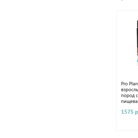
Pro Pla
взрослы
пород 
пищева
1,5 кг
1575 