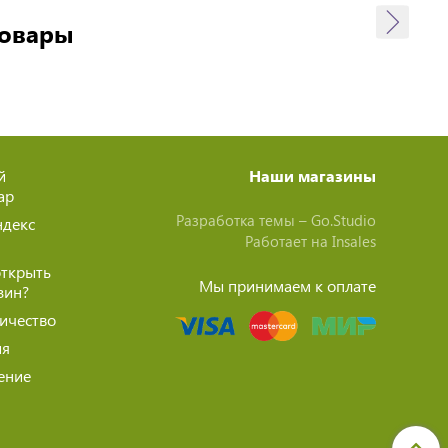
товары
й
Наши магазины
ар
Разработка темы –
Go.Studio
ндекс
Работает на
Insales
открыть
Мы принимаем к оплате
зин?
ичество
ия
ение