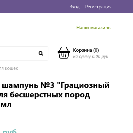
Вход
Регистрация
Наши магазины
Корзина
(
0
)
на сумму
0.00 руб
ля кошек
с шампунь №3 "Грациозный
ля бесшерстных пород
0мл
 руб