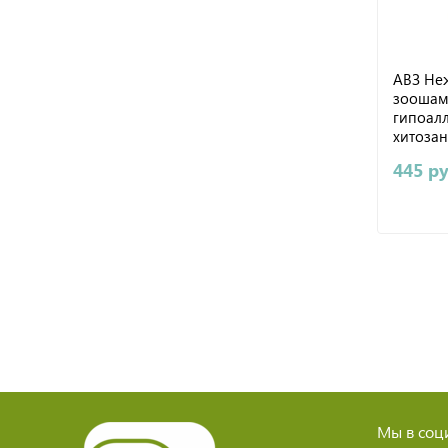
АВЗ Не
зоошам
гипоал
хитоза
180мл
445 р
Мы в соци