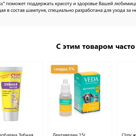
iss" поможет поддержать красоту и здоровье Вашей любими
ая в состав шампуня, специально разработана для ухода за 
С этим товаром част
скидка 5%
роблема Зубная
Дентаведин 15г
Cliny 