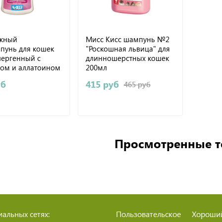
жный
Мисс Кисс шампунь №2
пунь для кошек
"Роскошная львица" для
лергенный с
длинношерстных кошек
ном и аллатоином
200мл
уб
415 руб
465 руб
Просмотренные 
альных сетях:
Пользовательское
Хороши