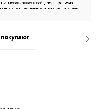
цы. Инновационная швейцарская формула,
нежной и чувствительной кожей бесшерстных
о покупают
жидкость для