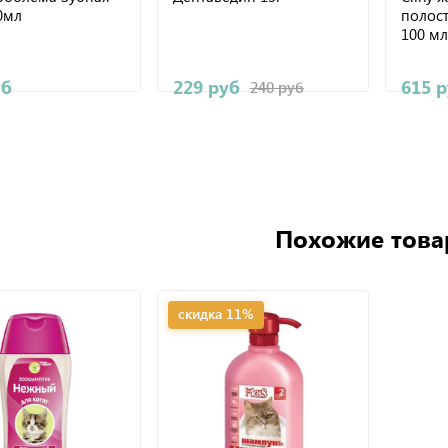
0мл
полост
100 мл
уб
229 руб
615 
240 руб
Похожие тов
скидка 11%