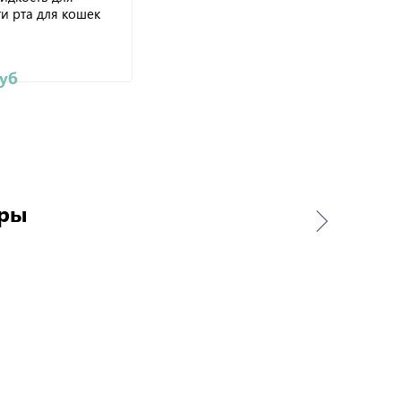
и рта для кошек
руб
ары