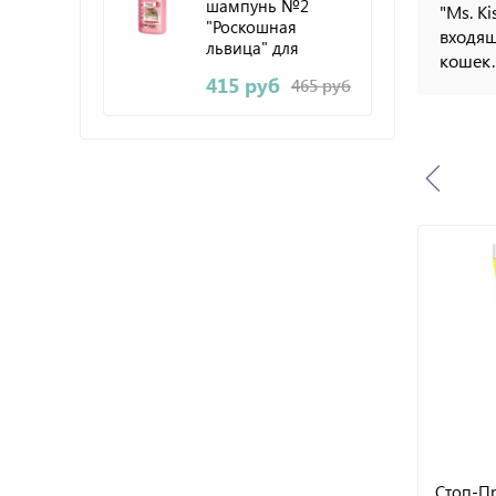
шампунь №2
"Ms. K
"Роскошная
входящ
львица" для
кошек.
длинношерстных
415 руб
465 руб
кошек 200мл
Стоп-П