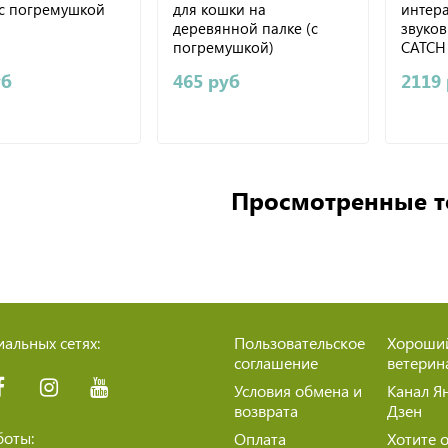
с погремушкой
для кошки на
интер
деревянной палке (с
звуко
погремушкой)
CATCH
уб
465 руб
2119
Просмотренные 
альных сетях:
Пользовательское
Хороши
соглашение
ветерин
Условия обмена и
Канал Я
возврата
Дзен
боты:
Оплата
Хотите 