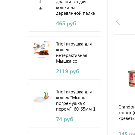
дразнилка для
кошки на
деревянной палке
(с погремушкой)
465 руб
Triol игрушка для
кошек
интерактивная
Мышка со
звуковым чипом
2119 руб
SPEEDY CATCH 9см
Triol игрушка для
кошек "Мышь-
погремушка с
Grandor
пером", 60-65мм 1
кошек (
шт
креветк
74 руб
245 р