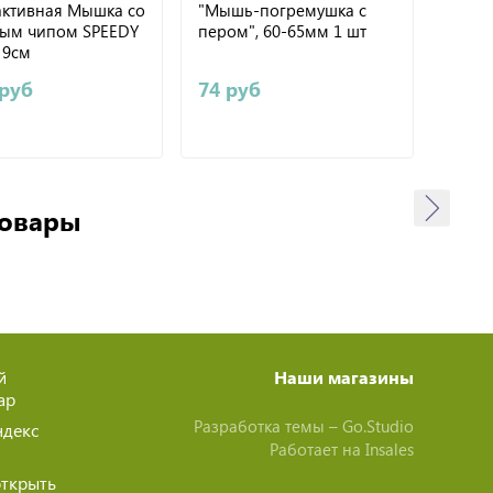
активная Мышка со
"Мышь-погремушка с
"Мышь
вым чипом SPEEDY
пером", 60-65мм 1 шт
75мм 
 9см
 руб
74 руб
235 
товары
й
Наши магазины
ар
Разработка темы –
Go.Studio
ндекс
Работает на
Insales
открыть