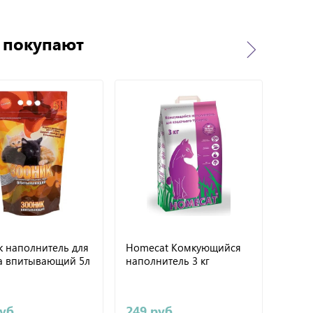
о покупают
 наполнитель для
Homecat Комкующийся
№1 н
та впитывающий 5л
наполнитель 3 кг
силик
руб
249 руб
1922