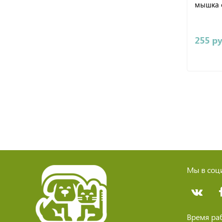
мышка 
255 р
Мы в соци
Время ра