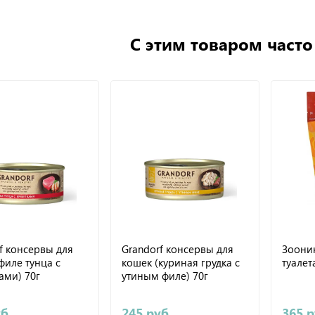
С этим товаром част
f консервы для
Grandorf консервы для
Зооник
филе тунца с
кошек (куриная грудка с
туале
ами) 70г
утиным филе) 70г
уб
245 руб
365 