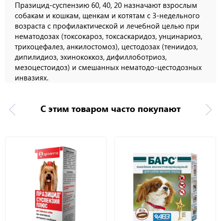
Празицид-суспензию 60, 40, 20 назначают взрослым
собакам и кошкам, щенкам и котятам с 3-недельного
возраста с профилактической и лечебной целью при
нематодозах (токсокароз, токсаскаридоз, унцинариоз,
трихоцефалез, анкилостомоз), цестодозах (тениидоз,
дипилидиоз, эхинококкоз, дифиллоботриоз,
мезоцестоидоз) и смешанных нематодо-цестодозных
инвазиях.
С этим товаром часто покупают