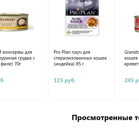
f консервы для
Pro Plan пауч для
Grando
куриная грудка с
стерилизованных кошек
кошек 
филе) 70г
(индейка) 85 г
кревет
уб
115 руб
245 
Просмотренные 