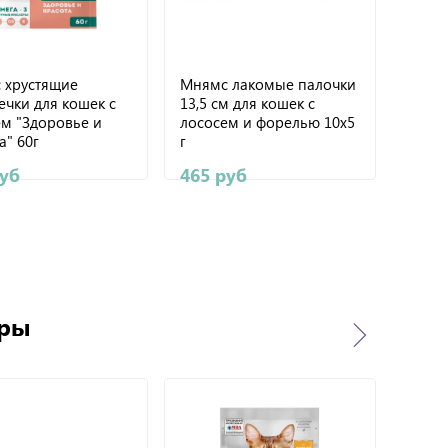
 хрустящие
Мнямс лакомые палочки
Мням
чки для кошек с
13,5 см для кошек с
подуш
м "Здоровье и
лососем и форелью 10х5
птице
а" 60г
г
"Здор
шерст
руб
465 руб
175 
ары