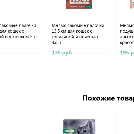
лакомые палочки
Мнямс лакомые палочки
Мнямс
 для кошек с
13,5 см для кошек с
подуше
й и ягненком 5 г
говядиной и печенью
лососе
3х5 г
красот
б
135 руб
195 
Похожие тов