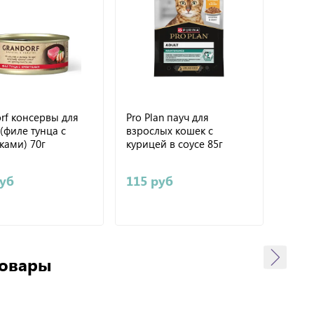
rf консервы для
Pro Plan пауч для
Pro P
(филе тунца с
взрослых кошек с
чувс
ками) 70г
курицей в соусе 85г
пищев
океан
руб
115 руб
115 
товары