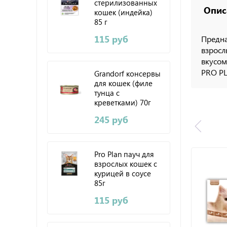
стерилизованных
Опис
кошек (индейка)
85 г
115 руб
Предна
взросл
вкусом
PRO PL
Grandorf консервы
для кошек (филе
тунца с
креветками) 70г
245 руб
Pro Plan пауч для
взрослых кошек с
курицей в соусе
85г
115 руб