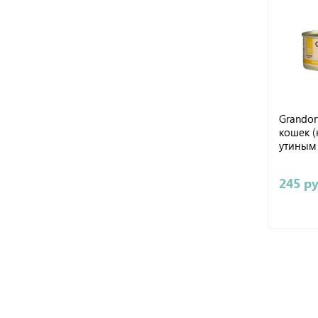
Grandor
кошек (
утиным 
245 р