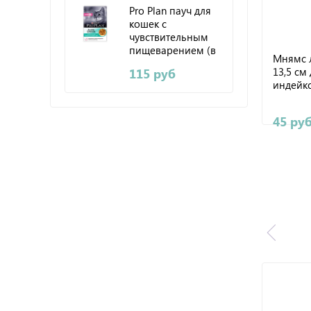
Pro Plan пауч для
кошек с
чувствительным
пищеварением (в
Мнямс 
соусе с океанич
13,5 см
115 руб
рыбой) 85 г
индейко
45 ру