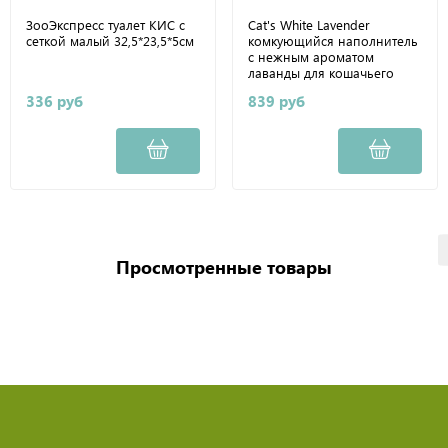
ЗооЭкспресс туалет КИС с
Cat's White Lavender
сеткой малый 32,5*23,5*5см
комкующийся наполнитель
с нежным ароматом
лаванды для кошачьего
туалета 5л
336 руб
839 руб
Просмотренные товары