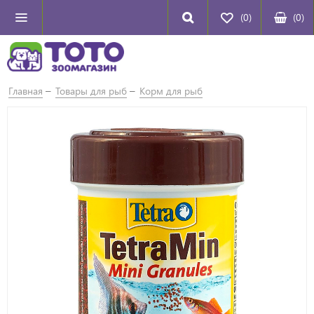
(0)
(
0
)
Главная
Товары для рыб
Корм для рыб