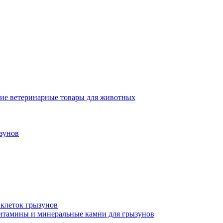
ие ветеринарные товары для животных
зунов
 клеток грызунов
итамины и минеральные камни для грызунов