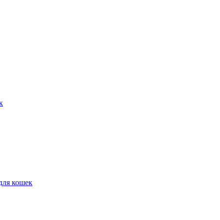
к
для кошек