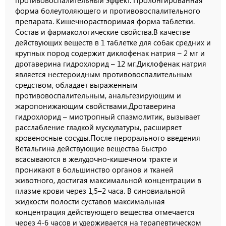
форма болеутоляющего и противовоспалительного
препарата. Кишечнорастворимая форма таблетки.
Состав и фармакологические свойства.В качестве
действующих веществ в 1 таблетке для собак средних и
крупных пород содержит диклофенак натрия – 2 мг и
дротаверина гидрохлорид – 12 мг.Диклофенак натрия
является нестероидным противовоспалительным
средством, обладает выраженным
противовоспалительным, анальгезирующим и
жаропонижающим свойствами.Дротаверина
гидрохлорид – миотропный спазмолитик, вызывает
расслабление гладкой мускулатуры, расширяет
кровеносные сосуды.После перорального введения
Ветальгина действующие вещества быстро
всасываются в желудочно-кишечном тракте и
проникают в большинство органов и тканей
животного, достигая максимальной концентрации в
плазме крови через 1,5–2 часа. В синовиальной
жидкости полости суставов максимальная
концентрация действующего вещества отмечается
через 4-6 часов и удерживается на терапевтическом