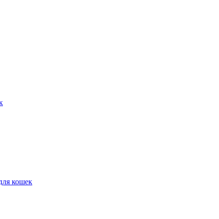
к
для кошек