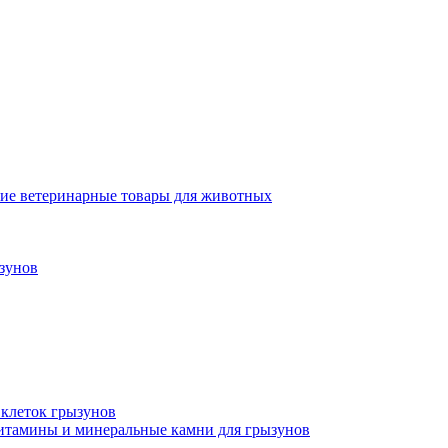
ие ветеринарные товары для животных
зунов
 клеток грызунов
итамины и минеральные камни для грызунов