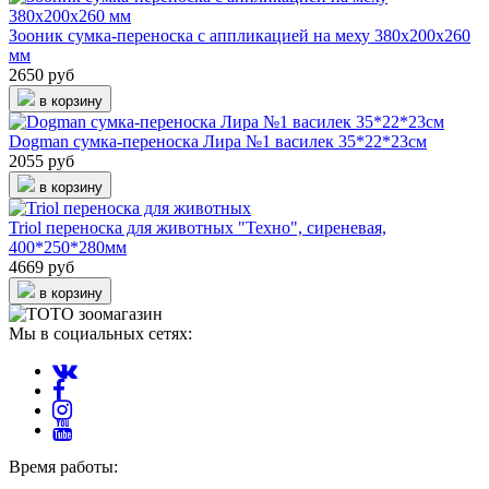
Зооник сумка-переноска с аппликацией на меху 380х200х260
мм
2650 руб
в корзину
Dogman сумка-переноска Лира №1 василек 35*22*23см
2055 руб
в корзину
Triol переноска для животных "Техно", сиреневая,
400*250*280мм
4669 руб
в корзину
Мы в социальных сетях:
Время работы: