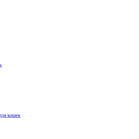
к
для кошек