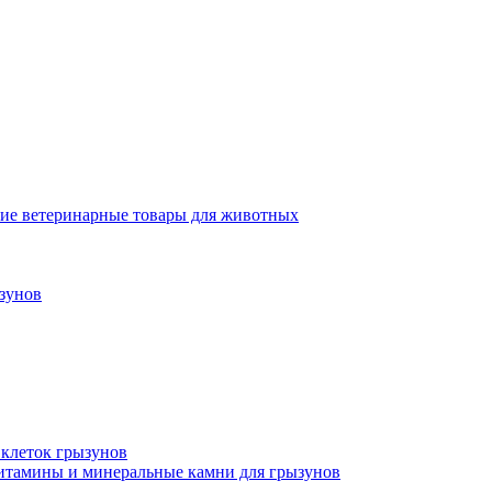
ие ветеринарные товары для животных
зунов
 клеток грызунов
итамины и минеральные камни для грызунов