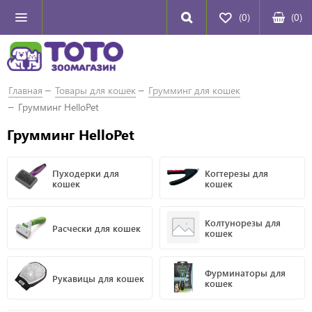
(0)
(
0
)
Главная
Товары для кошек
Грумминг для кошек
Грумминг HelloPet
Грумминг HelloPet
Пуходерки для
Когтерезы для
кошек
кошек
Колтунорезы для
Расчески для кошек
кошек
Фурминаторы для
Рукавицы для кошек
кошек