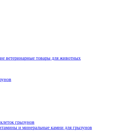
ие ветеринарные товары для животных
зунов
 клеток грызунов
итамины и минеральные камни для грызунов