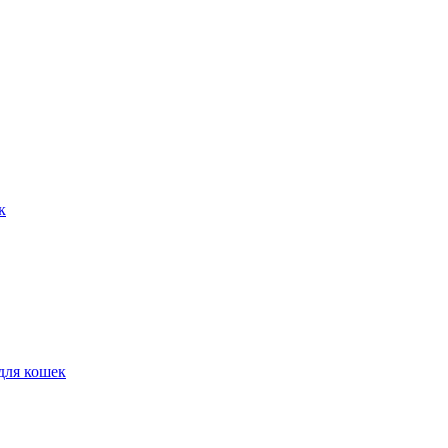
к
для кошек