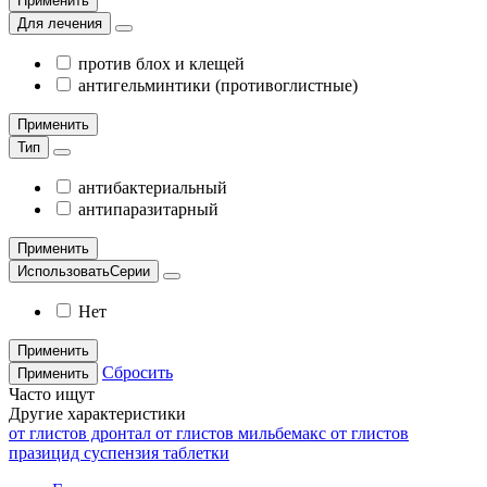
Применить
Для лечения
против блох и клещей
антигельминтики (противоглистные)
Применить
Тип
антибактериальный
антипаразитарный
Применить
ИспользоватьСерии
Нет
Применить
Сбросить
Применить
Часто ищут
Другие характеристики
от глистов дронтал
от глистов мильбемакс
от глистов
празицид
суспензия
таблетки