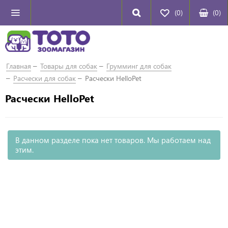
(0)
(
0
)
Главная
Товары для собак
Грумминг для собак
Расчески для собак
Расчески HelloPet
Расчески HelloPet
В данном разделе пока нет товаров. Мы работаем над
этим.