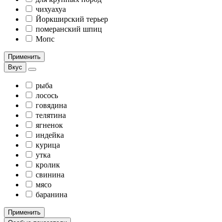
чихуахуа
Йоркширский терьер
померанский шпиц
Мопс
Применить
Вкус
рыба
лосось
говядина
телятина
ягненок
индейка
курица
утка
кролик
свинина
мясо
баранина
Применить