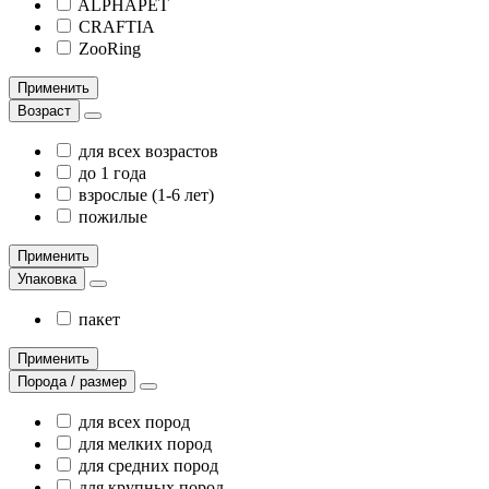
ALPHAPET
CRAFTIA
ZooRing
Применить
Возраст
для всех возрастов
до 1 года
взрослые (1-6 лет)
пожилые
Применить
Упаковка
пакет
Применить
Порода / размер
для всех пород
для мелких пород
для средних пород
для крупных пород