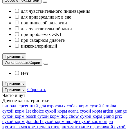
Особые показатели
для чувствительного пищеварения
для привередливых в еде
при пищевой аллергии
для чувствительной кожи
при проблемах ЖКТ
при сахарном диабете
низкокалорийный
Применить
ИспользоватьСерии
Нет
Применить
Сбросить
Применить
Часто ищут
Другие характеристики
гипоаллергенный
для взрослых собак
корм сухой farmina
сухой корм 1st choice
сухой корм acana
сухой корм arden grange
сухой корм bosch
сухой корм dog chow
сухой корм grand prix
сухой корм grandorf
сухой корм monge
сухой корм orijen
купить в москве, цена в интернет-магазине с доставкой
сухой