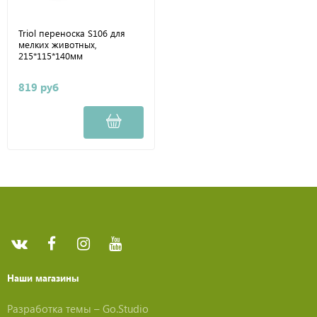
Triol переноска S106 для
мелких животных,
215*115*140мм
819 руб
Наши магазины
Разработка темы –
Go.Studio