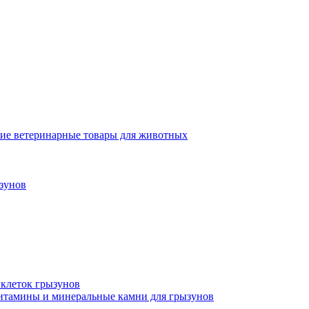
ие ветеринарные товары для животных
зунов
 клеток грызунов
итамины и минеральные камни для грызунов