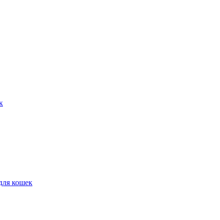
к
для кошек