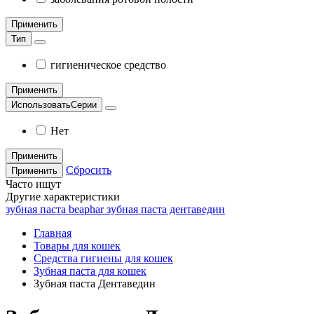
Применить
Тип
гигиеническое средство
Применить
ИспользоватьСерии
Нет
Применить
Сбросить
Применить
Часто ищут
Другие характеристики
зубная паста beaphar
зубная паста дентаведин
Главная
Товары для кошек
Средства гигиены для кошек
Зубная паста для кошек
Зубная паста Дентаведин