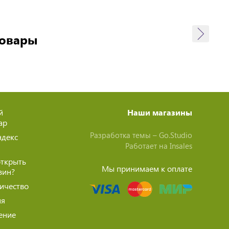
товары
й
Наши магазины
ар
Разработка темы –
Go.Studio
ндекс
Работает на
Insales
открыть
Мы принимаем к оплате
зин?
ичество
ия
ение