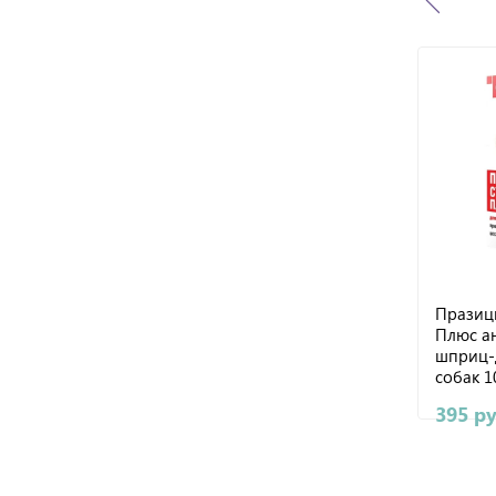
Празиц
Плюс а
шприц-
собак 
395 р