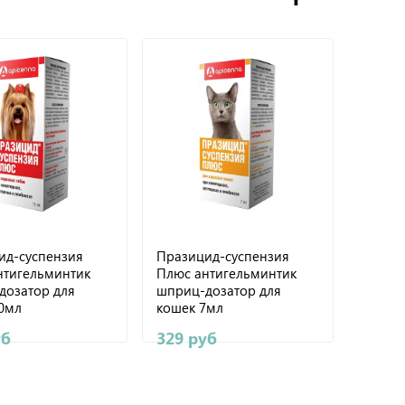
ид-суспензия
Празицид-суспензия
нтигельминтик
Плюс антигельминтик
дозатор для
шприц-дозатор для
10мл
кошек 7мл
уб
329 руб