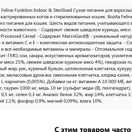
 Feline Funktion Indoor & Sterilised Сухое питание для взро
 кастрированных котов и стерилизованных кошек. Bozita Feline
го питания для кошек. Шесть видов питания, учитывающего в
ности животного. - Содержит свежее шведское курицы, мясо л
l Processed Cereal - Содержит MacroGard® - уникальный нат
) и витамин C и Е – комплексная антиоксидантная защита. - 
 и все необходимые витамины и минералы - Оптимальное сод
ит: ГМО, сои, сахара, искуственных ароматизаторов, усилителе
е мясо 25%, свежее шведское куриное мясо 4%), пекарская пш
ый жир, рис, куриный бульон, целлюлозная клетчатка, кукуру
к, мелассовые дрожжи, свекольная клетчатка, хлорид калия, 
, L-карнитин (0,005%). Добавки на кг: витамин А 10 000 МЕ, в
, таурин 1000 мг, медь 10 мг (сульфат меди-(II), пентагидрат), 
д 0,5 мг, селен 0,3 мг. Анализ: белок 32%, жир 14%, клетчатка
ий 1,1%, фосфор 0,9%, магний 0,09%), влага 10%.
С этим товаром част