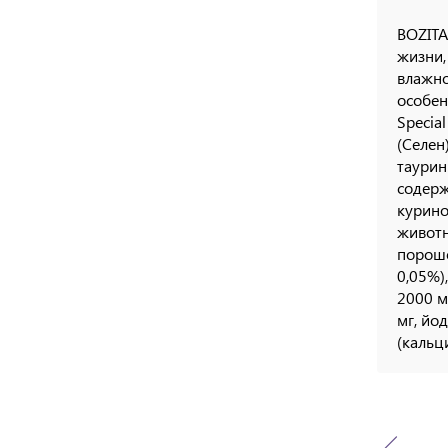
BOZITA
жизни,
влажно
особен
Specia
(Селен
таурин
содерж
курино
животн
порошо
0,05%)
2000 мг
мг, йо
(кальц