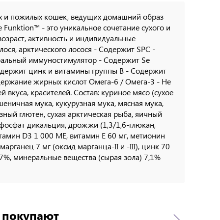
слых и пожилых кошек, ведущих домашний образ
 Funktion™ - это уникальное сочетание сухого и
озраст, активность и индивидуальные
ося, арктического лосося - Содержит SPC -
уральный иммуностимулятор - Содержит Se
Содержит цинк и витамины группы B - Содержит
ержание жирных кислот Омега-6 / Омега-3 - Не
й вкуса, красителей. Состав: куриное мясо (сухое
еничная мука, кукурузная мука, мясная мука,
зный глютен, сухая арктическая рыба, яичный
фосфат дикальция, дрожжи (1,3/1,6-глюкан,
итамин D3 1 000 МЕ, витамин E 60 мг, метионин
марганец 7 мг (оксид марганца-II и -III), цинк 70
 3,7%, минеральные вещества (сырая зола) 7,1%
о покупают