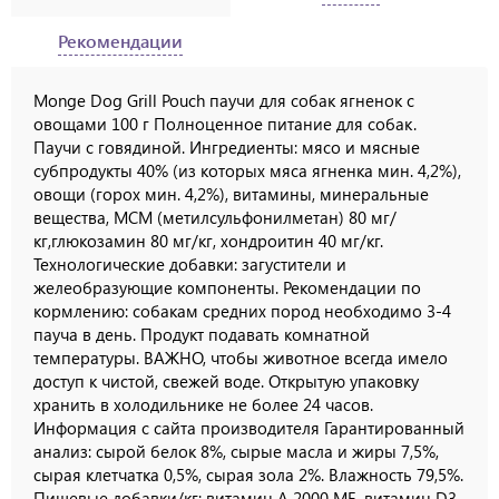
Рекомендации
Monge Dog Grill Pouch паучи для собак ягненок с
овощами 100 г Полноценное питание для собак.
Паучи с говядиной. Ингредиенты: мясо и мясные
субпродукты 40% (из которых мяса ягненка мин. 4,2%),
овощи (горох мин. 4,2%), витамины, минеральные
вещества, МСМ (метилсульфонилметан) 80 мг/
кг,глюкозамин 80 мг/кг, хондроитин 40 мг/кг.
Технологические добавки: загустители и
желеобразующие компоненты. Рекомендации по
кормлению: собакам средних пород необходимо 3-4
пауча в день. Продукт подавать комнатной
температуры. ВАЖНО, чтобы животное всегда имело
доступ к чистой, свежей воде. Открытую упаковку
хранить в холодильнике не более 24 часов.
Информация с сайта производителя Гарантированный
анализ: сырой белок 8%, сырые масла и жиры 7,5%,
сырая клетчатка 0,5%, сырая зола 2%. Влажность 79,5%.
Пищевые добавки/кг: витамин А 2000 МЕ, витамин D3