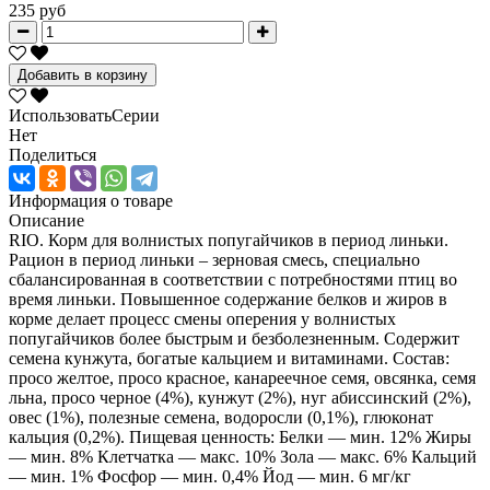
235 руб
Добавить в корзину
ИспользоватьСерии
Нет
Поделиться
Информация о товаре
Описание
RIO. Корм для волнистых попугайчиков в период линьки.
Рацион в период линьки – зерновая смесь, специально
сбалансированная в соответствии с потребностями птиц во
время линьки. Повышенное содержание белков и жиров в
корме делает процесс смены оперения у волнистых
попугайчиков более быстрым и безболезненным. Содержит
семена кунжута, богатые кальцием и витаминами. Состав:
просо желтое, просо красное, канареечное семя, овсянка, семя
льна, просо черное (4%), кунжут (2%), нуг абиссинский (2%),
овес (1%), полезные семена, водоросли (0,1%), глюконат
кальция (0,2%). Пищевая ценность: Белки — мин. 12% Жиры
— мин. 8% Клетчатка — макс. 10% Зола — макс. 6% Кальций
— мин. 1% Фосфор — мин. 0,4% Йод — мин. 6 мг/кг