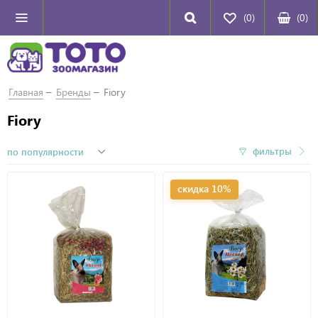
(0)
(
0
)
Главная
Бренды
Fiory
Fiory
фильтры
скидка 10%