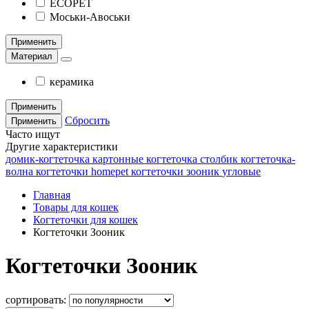
ECOPET
Моськи-Авоськи
Применить
Материал
керамика
Применить
Сбросить
Применить
Часто ищут
Другие характеристики
домик-когтеточка
картонные
когтеточка столбик
когтеточка-
волна
когтеточки homepet
когтеточки зооник
угловые
Главная
Товары для кошек
Когтеточки для кошек
Когтеточки Зооник
Когтеточки Зооник
сортировать: