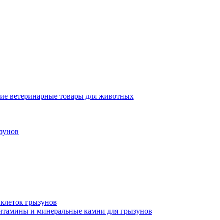
ие ветеринарные товары для животных
зунов
 клеток грызунов
итамины и минеральные камни для грызунов