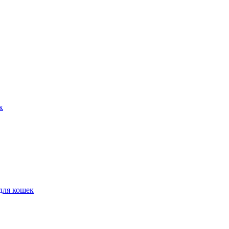
к
для кошек