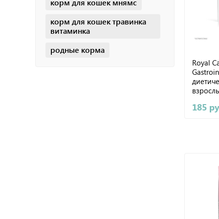
корм для кошек мнямс
корм для кошек травинка
витаминка
родные корма
Royal C
Gastroin
диетиче
взросл
расстро
185 р
пищева