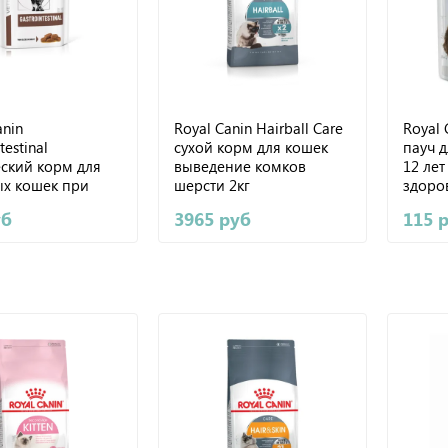
anin
Royal Canin Hairball Care
Royal 
testinal
сухой корм для кошек
пауч 
ский корм для
выведение комков
12 ле
ых кошек при
шерсти 2кг
здоро
йствах
(желе)
уб
3965 руб
115 
рения 85г