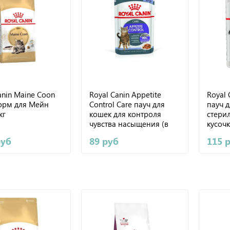
anin Maine Coon
Royal Canin Appetite
Royal C
корм для Мейн
Control Care пауч для
пауч д
кг
кошек для контроля
стери
чувства насыщения (в
кусочк
желе) 85г
г
руб
89 руб
115 