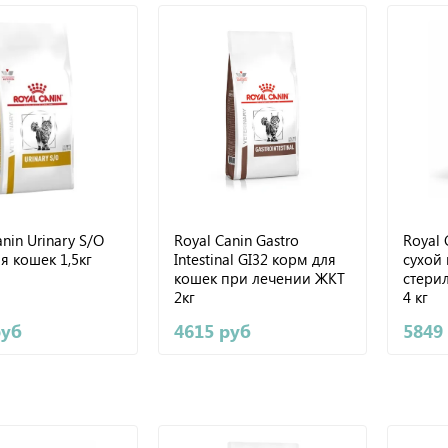
anin Urinary S/O
Royal Canin Gastro
Royal 
я кошек 1,5кг
Intestinal GI32 корм для
сухой
кошек при лечении ЖКТ
стери
2кг
4 кг
руб
4615 руб
5849