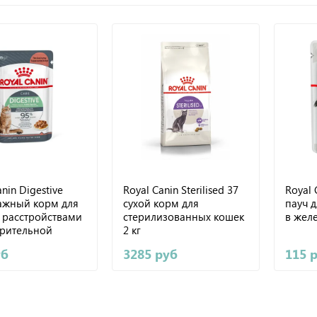
nin Digestive
Royal Canin Sterilised 37
Royal C
лажный корм для
сухой корм для
пауч д
 расстройствами
стерилизованных кошек
в желе
рительной
2 кг
 85г
уб
3285 руб
115 