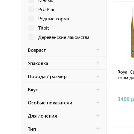
Pro Plan
Родные корма
Titbit
Деревенские лакомства
Dreamies
Возраст
Felix
Упаковка
Sheba
Royal C
Gourmet
Порода / размер
корм дл
Perfect Fit
Вкус
Happy Cat
3409 
Best Dinner
Особые показатели
INABA
Для лечения
AWARD
Тип
Favet