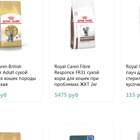
nin British
Royal Canin Fibre
Royal C
r Adult сухой
Responce FR31 сухой
пауч д
ля кошек породы
корм для кошек при
стери
ская
проблемах ЖКТ 2кг
кусочк
шёрстная 2кг
85 г
руб
5475 руб
115 