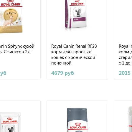
anin Sphynx сухой
Royal Canin Renal RF23
Royal 
я Сфинксов 2кг
корм для взрослых
корм 
кошек с хронической
стери
почечной
с 1 до 
недостаточностью 2кг
руб
4679 руб
2015