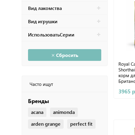
ENSO
Вид лакомства
ALPHAPET
Вид игрушки
Pettric
МЯУГАВ
ИспользоватьСерии
Organic Сhoice
CRAFTIA
Сбросить
ZooRing
Royal Ca
Shorthai
MPets
корм д
Британ
Часто ищут
коротко
3965 
Бренды
acana
animonda
arden grange
perfect fit