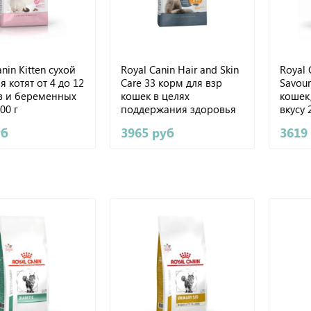
nin Kitten сухой
Royal Canin Hair and Skin
Royal 
я котят от 4 до 12
Care 33 корм для взр
Savour
в и беременных
кошек в целях
кошек
00 г
поддержания здоровья
вкусу 2
кожи и шерсти 2 кг
уб
3965 руб
3619