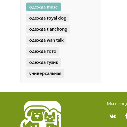
одежда muse
одежда royal dog
одежда tianchong
одежда wan talk
одежда тото
одежда тузик
универсальная
Мы в соци