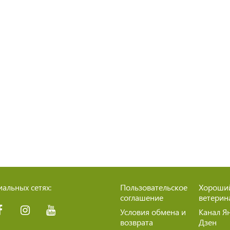
альных сетях:
Пользовательское
Хороши
соглашение
ветерин
Условия обмена и
Канал Я
возврата
Дзен