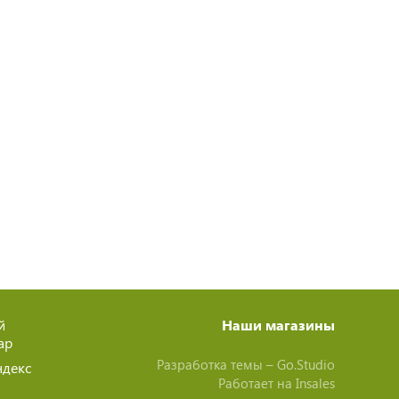
й
Наши магазины
ар
Разработка темы –
Go.Studio
ндекс
Работает на
Insales