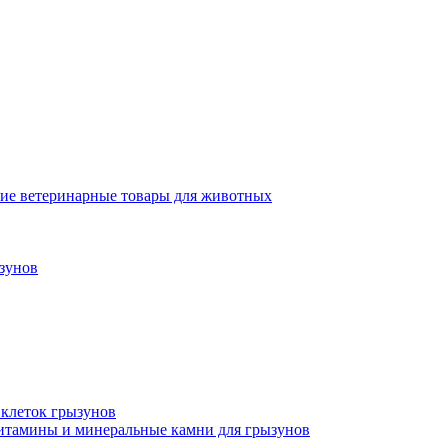
ие ветеринарные товары для животных
зунов
 клеток грызунов
итамины и минеральные камни для грызунов