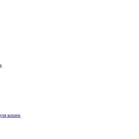
к
для кошек